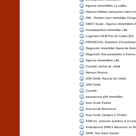
Agence immobilière La vallée
Hainaut Habitat transaction biens im
SMI - Gestion bien immobilier Cong
CMCV Guise - Agence immobilière A
Investissement immobilier Lille
Logement HLM Pas de Calais (62)
PROGECIAL Solutions d'investissem
Diagnostic immobilier Hauts-de-Sei
Diagnostic état parasitaire à Evreux
Agence immobiliere Lille
Courtafi, rachat de crédit
Hainaut finance
J2M Crédit, Rachat de Crédit
J2M Crédit
Courtafi
assurances prêt immobilier
Auto école Patrick
Auto-ecole Banchouri
Auto école Campus à Chalon
ASM Int. autocars autobus d occas
Ambulances DHM à Mouscron en Be
SARL Taxi Saint Saulve