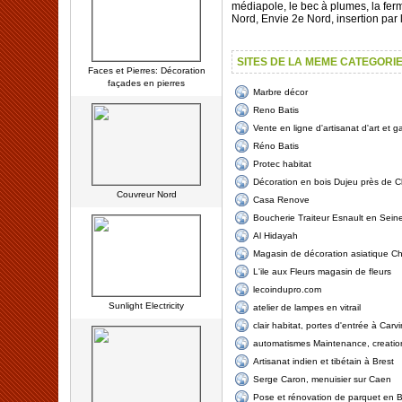
médiapole, le bec à plumes, la ferm
Nord, Envie 2e Nord, insertion par 
SITES DE LA MEME CATEGORI
Faces et Pierres: Décoration
façades en pierres
Marbre décor
Reno Batis
Vente en ligne d'artisanat d'art et 
Réno Batis
Protec habitat
Décoration en bois Dujeu près de Ch
Couvreur Nord
Casa Renove
Boucherie Traiteur Esnault en Seine
Al Hidayah
Magasin de décoration asiatique Ch
L'ile aux Fleurs magasin de fleurs
lecoindupro.com
Sunlight Electricity
atelier de lampes en vitrail
clair habitat, portes d'entrée à Carvi
automatismes Maintenance, creatio
Artisanat indien et tibétain à Brest
Serge Caron, menuisier sur Caen
Pose et rénovation de parquet en 