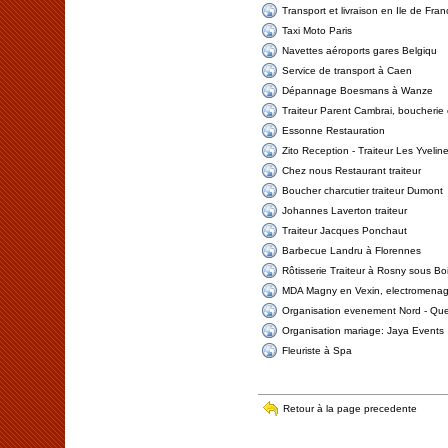
Transport et livraison en Ile de Fran
Taxi Moto Paris
Navettes aéroports gares Belgiqu
Service de transport à Caen
Dépannage Boesmans à Wanze
Traiteur Parent Cambrai, boucherie 
Essonne Restauration
Zito Reception - Traiteur Les Yvelin
Chez nous Restaurant traiteur
Boucher charcutier traiteur Dumont
Johannes Laverton traiteur
Traiteur Jacques Ponchaut
Barbecue Landru à Florennes
Rôtisserie Traiteur à Rosny sous Bo
MDA Magny en Vexin, electromenag
Organisation evenement Nord - Qu
Organisation mariage: Jaya Events
Fleuriste à Spa
Retour à la page precedente