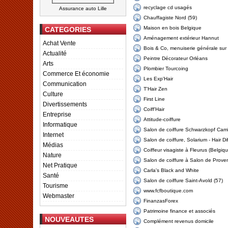
recyclage cd usagés
Assurance auto Lille
Chauffagiste Nord (59)
Maison en bois Belgique
CATEGORIES
Aménagement extérieur Hannut
Achat Vente
Bois & Co, menuiserie générale sur
Actualité
Peintre Décorateur Orléans
Arts
Plombier Tourcoing
Commerce Et économie
Les Exp'Hair
Communication
T'Hair Zen
Culture
First Line
Divertissements
Coiff'Hair
Entreprise
Attitude-coiffure
Informatique
Salon de coiffure Schwarzkopf Camb
Internet
Salon de coiffure, Solarium - Hair Di
Médias
Coiffeur visagiste à Fleurus (Belgiq
Nature
Salon de coiffure à Salon de Prove
Net Pratique
Carla's Black and White
Santé
Salon de coiffure Saint-Avold (57)
Tourisme
www.fcfboutique.com
Webmaster
FinanzasForex
Patrimoine finance et associés
NOUVEAUTES
Complément revenus domicile