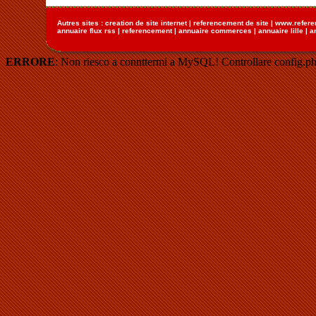
Autres sites :
creation de site internet
|
referencement de site
|
www.refere
annuaire flux rss
|
referencement
|
annuaire commerces
|
annuaire lille
|
a
ERRORE
: Non riesco a connttermi a MySQL! Controllare config.ph