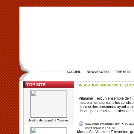
<img src="http://www.lille-entreprise.com/images/anim.jpg" alt="com
ACCUEIL
NOUVEAUTÉS
TOP HITS
TOP SITE
INSERTION PAR ACTIVITÉ ÉC
Vitamine T est un ensemble de fil
mettre à l'emploi dans les conditi
marché des personnes ayant conn
de vie, personnels ou professionn
Institut de beauté à Tamines
www.groupevitaminet.com
• vu 218
inscrit depuis le 17-11-09
Mots clés
: Vitamine T, insertion, gr