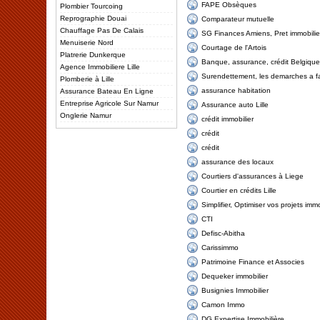
FAPE Obsèques
Plombier Tourcoing
Reprographie Douai
Comparateur mutuelle
Chauffage Pas De Calais
SG Finances Amiens, Pret immobilier
Menuiserie Nord
Courtage de l'Artois
Platrerie Dunkerque
Banque, assurance, crédit Belgique
Agence Immobiliere Lille
Surendettement, les demarches a fa
Plomberie à Lille
assurance habitation
Assurance Bateau En Ligne
Entreprise Agricole Sur Namur
Assurance auto Lille
Onglerie Namur
crédit immobilier
crédit
crédit
assurance des locaux
Courtiers d'assurances à Liege
Courtier en crédits Lille
Simplifier, Optimiser vos projets immo
CTI
Defisc-Abitha
Carissimmo
Patrimoine Finance et Associes
Dequeker immobilier
Busignies Immobilier
Camon Immo
DG Expertise Immobilière