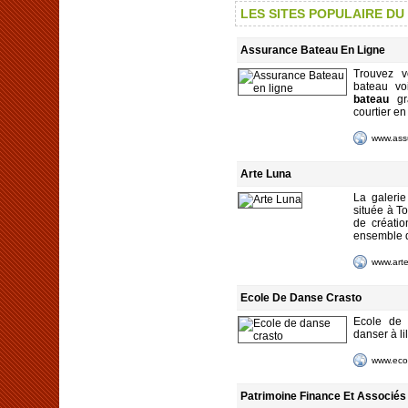
LES SITES POPULAIRE D
Assurance Bateau En Ligne
Trouvez 
bateau vo
bateau
gra
courtier e
www.assu
Arte Luna
La galerie
située à To
de créatio
ensemble d
www.art
Ecole De Danse Crasto
Ecole de 
danser à li
www.ecol
Patrimoine Finance Et Associés