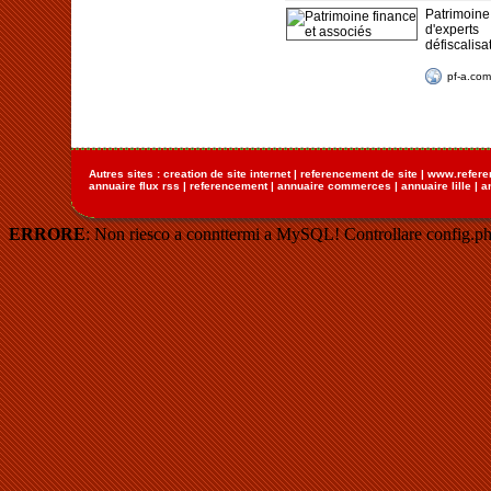
Patrimoin
d'expert
défiscalis
pf-a.com
Autres sites :
creation de site internet
|
referencement de site
|
www.refere
annuaire flux rss
|
referencement
|
annuaire commerces
|
annuaire lille
|
a
ERRORE
: Non riesco a connttermi a MySQL! Controllare config.ph