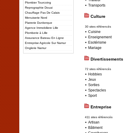
Plombier Tourcoing
•
Transports
Reprographie Douai
Chauffage Pas De Calais
Culture
Menuiserie Nord
Platrerie Dunkerque
30 sites référencés
Agence Immobiliere Lille
•
Cuisine
Plomberie à Lille
•
Enseignement
Assurance Bateau En Ligne
•
Esotérisme
Entreprise Agricole Sur Namur
•
Mariage
Onglerie Namur
Divertissements
72 sites référencés
•
Hobbies
•
Jeux
•
Sorties
•
Spectacles
•
Sport
Entreprise
411 sites référencés
•
Artisan
•
Bâtiment
•
Covoiturage