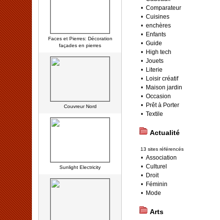
•
Comparateur
•
Cuisines
•
enchères
•
Enfants
Faces et Pierres: Décoration
•
Guide
façades en pierres
•
High tech
•
Jouets
•
Literie
•
Loisir créatif
•
Maison jardin
•
Occasion
•
Prêt à Porter
Couvreur Nord
•
Textile
Actualité
13 sites référencés
•
Association
•
Culturel
Sunlight Electricity
•
Droit
•
Féminin
•
Mode
Arts