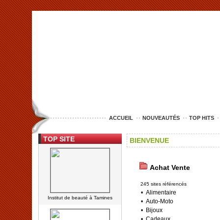
<img src="http://www.lille-entreprise.com/images/anim.jpg" alt="com
ACCUEIL
NOUVEAUTÉS
TOP HITS
TOP SITE
BIENVENUE
Achat Vente
245 sites référencés
•
Alimentaire
Institut de beauté à Tamines
•
Auto-Moto
•
Bijoux
•
Cadeaux