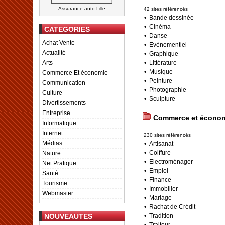
Assurance auto Lille
42 sites référencés
•
Bande dessinée
•
Cinéma
CATEGORIES
•
Danse
Achat Vente
•
Evènementiel
Actualité
•
Graphique
•
Littérature
Arts
•
Musique
Commerce Et économie
•
Peinture
Communication
•
Photographie
Culture
•
Sculpture
Divertissements
Entreprise
Commerce et écono
Informatique
Internet
230 sites référencés
Médias
•
Artisanat
•
Coiffure
Nature
•
Electroménager
Net Pratique
•
Emploi
Santé
•
Finance
Tourisme
•
Immobilier
Webmaster
•
Mariage
•
Rachat de Crédit
•
Tradition
NOUVEAUTES
•
Traiteur