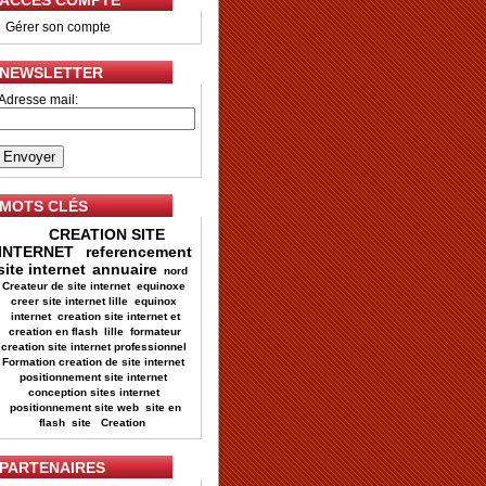
ACCES COMPTE
•
Gérer son compte
NEWSLETTER
Adresse mail:
MOTS CLÉS
CREATION SITE
INTERNET
referencement
site internet
annuaire
nord
Createur de site internet
equinoxe
creer site internet lille
equinox
internet
creation site internet et
creation en flash
lille
formateur
creation site internet professionnel
Formation creation de site internet
positionnement site internet
conception sites internet
positionnement site web
site en
flash
site
Creation
PARTENAIRES