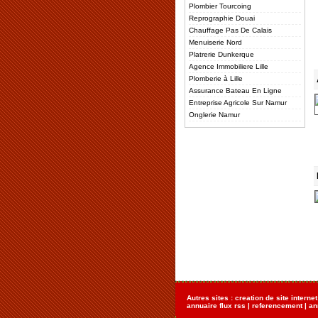
Plombier Tourcoing
Reprographie Douai
Chauffage Pas De Calais
Menuiserie Nord
Platrerie Dunkerque
Agence Immobiliere Lille
Plomberie à Lille
Assurance Bateau En Ligne
Entreprise Agricole Sur Namur
Onglerie Namur
Autres sites :
creation de site internet
annuaire flux rss
|
referencement
|
an