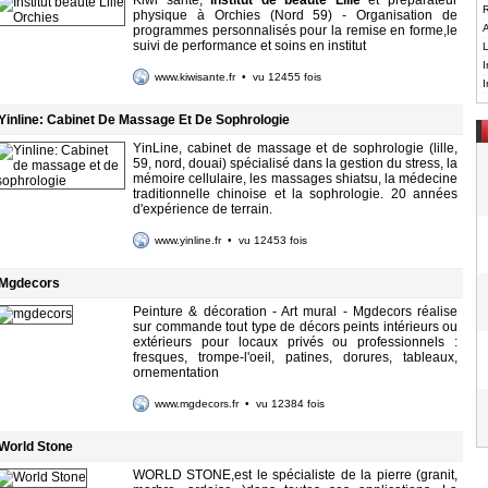
Kiwi santé,
institut de beauté Lille
et préparateur
R
physique à Orchies (Nord 59) - Organisation de
A
programmes personnalisés pour la remise en forme,le
suivi de performance et soins en institut
L
I
www.kiwisante.fr
• vu 12455 fois
I
Yinline: Cabinet De Massage Et De Sophrologie
YinLine, cabinet de massage et de sophrologie (lille,
59, nord, douai) spécialisé dans la gestion du stress, la
mémoire cellulaire, les massages shiatsu, la médecine
traditionnelle chinoise et la sophrologie. 20 années
d'expérience de terrain.
www.yinline.fr
• vu 12453 fois
Mgdecors
Peinture & décoration - Art mural - Mgdecors réalise
sur commande tout type de décors peints intérieurs ou
extérieurs pour locaux privés ou professionnels :
fresques, trompe-l'oeil, patines, dorures, tableaux,
ornementation
www.mgdecors.fr
• vu 12384 fois
World Stone
WORLD STONE,est le spécialiste de la pierre (granit,