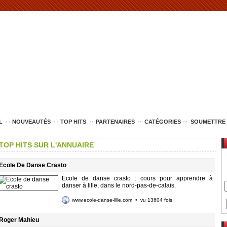
L
NOUVEAUTÉS
TOP HITS
PARTENAIRES
CATÉGORIES
SOUMETTRE 
TOP HITS SUR L'ANNUAIRE
Ecole De Danse Crasto
Ecole de danse crasto : cours pour apprendre à
danser à lille, dans le nord-pas-de-calais.
www.ecole-danse-lille.com
• vu 13604 fois
Roger Mahieu