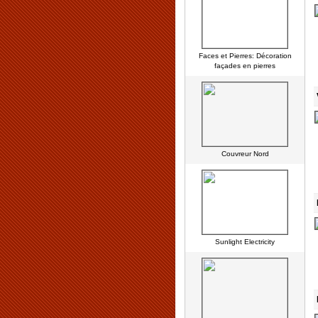
Faces et Pierres: Décoration
façades en pierres
Couvreur Nord
Sunlight Electricity