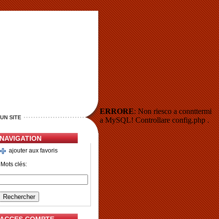
ERRORE
: Non riesco a connttermi
UN SITE
a MySQL! Controllare config.php .
NAVIGATION
ajouter aux favoris
Mots clés: