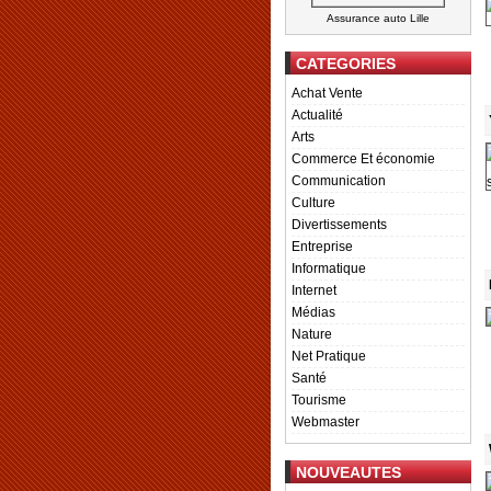
Assurance auto Lille
CATEGORIES
Achat Vente
Actualité
Arts
Commerce Et économie
Communication
Culture
Divertissements
Entreprise
Informatique
Internet
Médias
Nature
Net Pratique
Santé
Tourisme
Webmaster
NOUVEAUTES