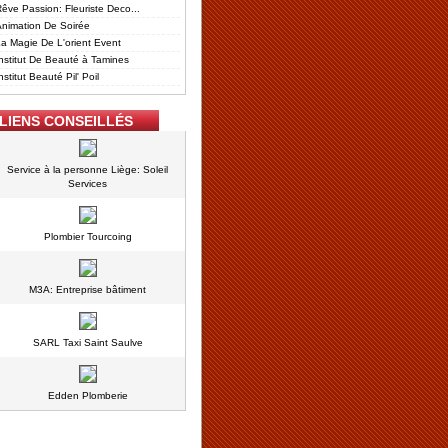
êve Passion: Fleuriste Deco...
nimation De Soirée
a Magie De L'orient Event
nstitut De Beauté à Tamines
nstitut Beauté Pil' Poil
LIENS CONSEILLÉS
Service à la personne Liège: Soleil
Services
Plombier Tourcoing
M3A: Entreprise bâtiment
SARL Taxi Saint Saulve
Edden Plomberie