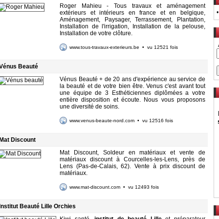
Roger Mahieu - Tous travaux et aménagement
extérieurs et intérieurs en france et en belgique,
Aménagement, Paysager, Terrassement, Plantation,
Installation de l'irrigation, Installation de la pelouse,
Installation de votre clôture.
www.tous-travaux-exterieurs.be
• vu 12521 fois
Vénus Beauté
Vénus Beauté + de 20 ans d'expérience au service de
la beauté et de votre bien être. Venus c'est avant tout
une équipe de 3 Esthéticiennes diplômées a votre
entière disposition et écoute. Nous vous proposons
une diversité de soins.
www.venus-beaute-nord.com
• vu 12516 fois
Mat Discount
Mat Discount, Soldeur en matériaux et vente de
matériaux discount à Courcelles-les-Lens, près de
Lens (Pas-de-Calais, 62). Vente à prix discount de
matériaux.
www.mat-discount.com
• vu 12493 fois
Institut Beauté Lille Orchies