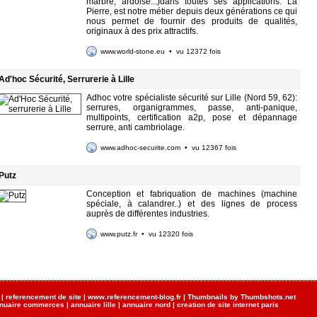
marbre, ardoise...)dans toutes ses applications. La
Pierre, est notre métier depuis deux générations ce qui
nous permet de fournir des produits de qualités,
originaux à des prix attractifs.
www.world-stone.eu
• vu 12372 fois
Ad'hoc Sécurité, Serrurerie à Lille
Adhoc votre spécialiste sécurité sur Lille (Nord 59, 62):
serrures, organigrammes, passe, anti-panique,
multipoints, certification a2p, pose et dépannage
serrure, anti cambriolage.
www.adhoc-securite.com
• vu 12367 fois
Putz
Conception et fabriquation de machines (machine
spéciale, à calandrer..) et des lignes de process
auprès de différentes industries.
www.putz.fr
• vu 12320 fois
|
referencement de site
|
www.referencement-blog.fr
|
Thumbnails by Thumbshots.net
nuaire commerces
|
annuaire lille
|
annuaire nord
|
creation de site internet paris