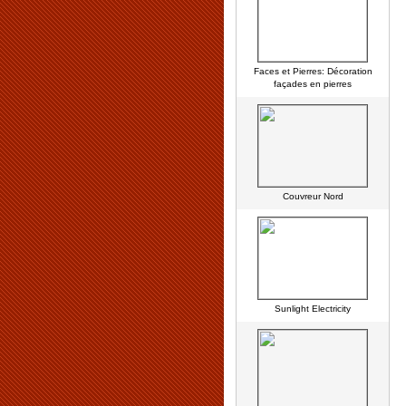
Faces et Pierres: Décoration
façades en pierres
Couvreur Nord
Sunlight Electricity