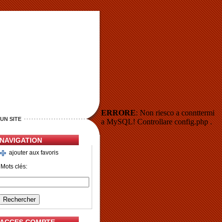
ERRORE
: Non riesco a connttermi
UN SITE
a MySQL! Controllare config.php .
NAVIGATION
ajouter aux favoris
Mots clés: