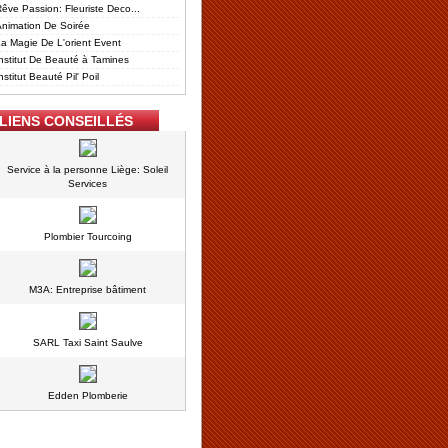
êve Passion: Fleuriste Deco...
nimation De Soirée
a Magie De L'orient Event
nstitut De Beauté à Tamines
nstitut Beauté Pil' Poil
LIENS CONSEILLÉS
Service à la personne Liège: Soleil
Services
Plombier Tourcoing
M3A: Entreprise bâtiment
SARL Taxi Saint Saulve
Edden Plomberie