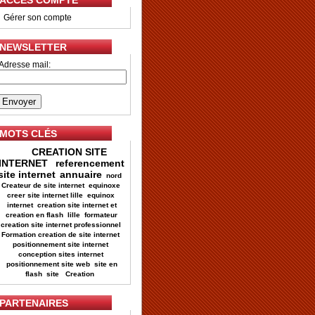
ACCES COMPTE
•
Gérer son compte
NEWSLETTER
Adresse mail:
MOTS CLÉS
CREATION SITE
INTERNET
referencement
site internet
annuaire
nord
Createur de site internet
equinoxe
creer site internet lille
equinox
internet
creation site internet et
creation en flash
lille
formateur
creation site internet professionnel
Formation creation de site internet
positionnement site internet
conception sites internet
positionnement site web
site en
flash
site
Creation
PARTENAIRES