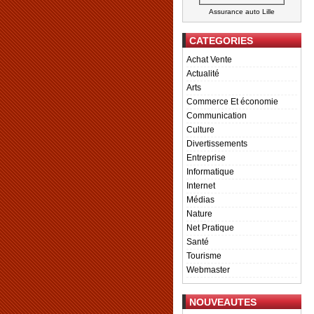
Assurance auto Lille
CATEGORIES
Achat Vente
Actualité
Arts
Commerce Et économie
Communication
Culture
Divertissements
Entreprise
Informatique
Internet
Médias
Nature
Net Pratique
Santé
Tourisme
Webmaster
NOUVEAUTES