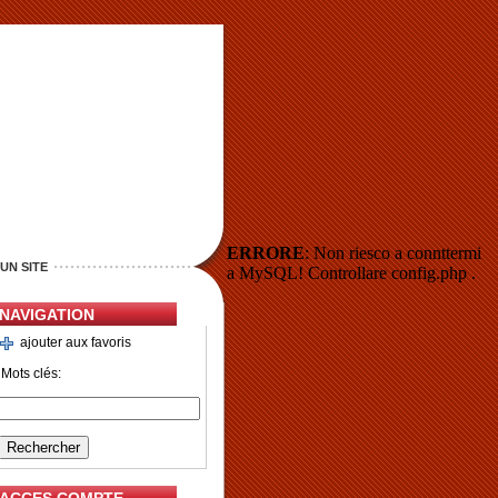
ERRORE
: Non riesco a connttermi
UN SITE
a MySQL! Controllare config.php .
NAVIGATION
ajouter aux favoris
Mots clés: