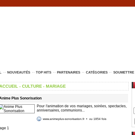
L
NOUVEAUTÉS
TOP HITS
PARTENAIRES
CATÉGORIES
SOUMETTRE 
ACCUEIL -
CULTURE -
MARIAGE
Anime Plus Sonorisation
Pour l'animation de vos mariages, soirées, spectacles,
anniversaires, communions...
www.animeplus-sonorisation.fr
• vu 1854 fois
age 1