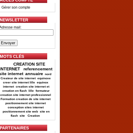
ACCES COMPTE
•
Gérer son compte
NEWSLETTER
Adresse mail:
MOTS CLÉS
CREATION SITE
INTERNET
referencement
site internet
annuaire
nord
Createur de site internet
equinoxe
creer site internet lille
equinox
internet
creation site internet et
creation en flash
lille
formateur
creation site internet professionnel
Formation creation de site internet
positionnement site internet
conception sites internet
positionnement site web
site en
flash
site
Creation
PARTENAIRES