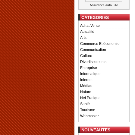
Assurance auto Lille
CATEGORIES
Achat Vente
Actualité
Arts
Commerce Et économie
Communication
Culture
Divertissements
Entreprise
Informatique
Internet
Médias
Nature
Net Pratique
Santé
Tourisme
Webmaster
NOUVEAUTES