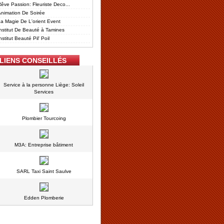
êve Passion: Fleuriste Deco...
nimation De Soirée
a Magie De L'orient Event
nstitut De Beauté à Tamines
nstitut Beauté Pil' Poil
LIENS CONSEILLÉS
Service à la personne Liège: Soleil
Services
Plombier Tourcoing
M3A: Entreprise bâtiment
SARL Taxi Saint Saulve
Edden Plomberie