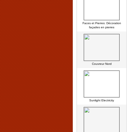
Faces et Pierres: Décoration
façades en pierres
Couvreur Nord
Sunlight Electricity