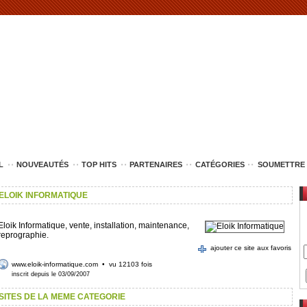
L
NOUVEAUTÉS
TOP HITS
PARTENAIRES
CATÉGORIES
SOUMETTRE 
ELOIK INFORMATIQUE
Eloik Informatique, vente, installation, maintenance,
reprographie.
ajouter ce site aux favoris
www.eloik-informatique.com
• vu 12103 fois
inscrit depuis le 03/09/2007
SITES DE LA MEME CATEGORIE