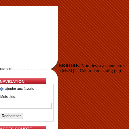
ERRORE
: Non riesco a connttermi
UN SITE
a MySQL! Controllare config.php .
NAVIGATION
ajouter aux favoris
Mots clés: