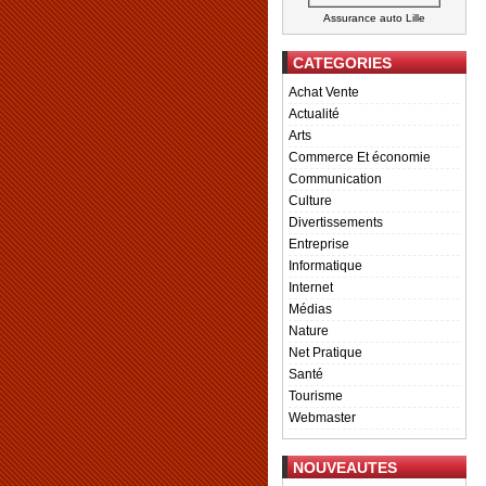
Assurance auto Lille
CATEGORIES
Achat Vente
Actualité
Arts
Commerce Et économie
Communication
Culture
Divertissements
Entreprise
Informatique
Internet
Médias
Nature
Net Pratique
Santé
Tourisme
Webmaster
NOUVEAUTES