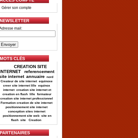
ACCES COMPTE
•
Gérer son compte
NEWSLETTER
Adresse mail:
MOTS CLÉS
CREATION SITE
INTERNET
referencement
site internet
annuaire
nord
Createur de site internet
equinoxe
creer site internet lille
equinox
internet
creation site internet et
creation en flash
lille
formateur
creation site internet professionnel
Formation creation de site internet
positionnement site internet
conception sites internet
positionnement site web
site en
flash
site
Creation
PARTENAIRES