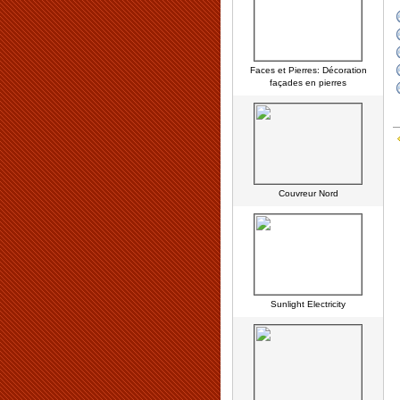
Faces et Pierres: Décoration
façades en pierres
Couvreur Nord
Sunlight Electricity