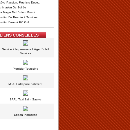
êve Passion: Fleuriste Deco...
nimation De Soirée
a Magie De L'orient Event
nstitut De Beauté à Tamines
nstitut Beauté Pil' Poil
LIENS CONSEILLÉS
Service à la personne Liège: Soleil
Services
Plombier Tourcoing
M3A: Entreprise bâtiment
SARL Taxi Saint Saulve
Edden Plomberie