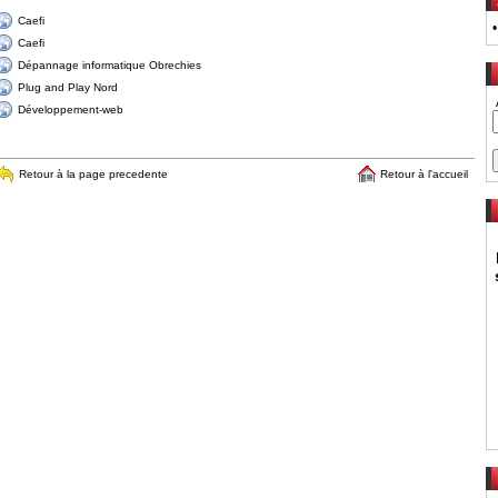
Caefi
Caefi
Dépannage informatique Obrechies
Plug and Play Nord
Développement-web
Retour à la page precedente
Retour à l'accueil