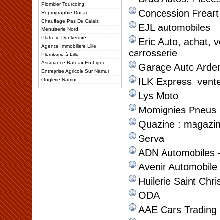
Plombier Tourcoing
Concession Freart 
Reprographie Douai
Chauffage Pas De Calais
EJL automobiles
Menuiserie Nord
Platrerie Dunkerque
Eric Auto, achat, 
Agence Immobiliere Lille
carrosserie
Plomberie à Lille
Assurance Bateau En Ligne
Garage Auto Arde
Entreprise Agricole Sur Namur
ILK Express, vente
Onglerie Namur
Lys Moto
Momignies Pneus
Quazine : magazin
Serva
ADN Automobiles -
Avenir Automobile
Huilerie Saint Chr
ODA
AAE Cars Trading