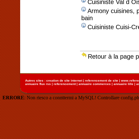
Cuisiniste Val d O
Armony cuisines, p
bain
Cuisiniste Cuisi-Cr
Retour à la page 
Autres sites :
creation de site internet
|
referencement de site
|
www.refere
annuaire flux rss
|
referencement
|
annuaire commerces
|
annuaire lille
|
a
ERRORE
: Non riesco a connttermi a MySQL! Controllare config.ph