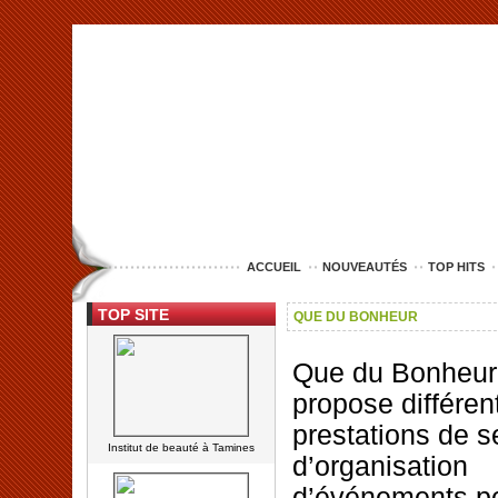
<img src="http://www.lille-entreprise.com/images/anim.jpg" alt="com
ACCUEIL
NOUVEAUTÉS
TOP HITS
TOP SITE
QUE DU BONHEUR
Que du Bonheur
propose différen
prestations de s
Institut de beauté à Tamines
d’organisation
d’événements po