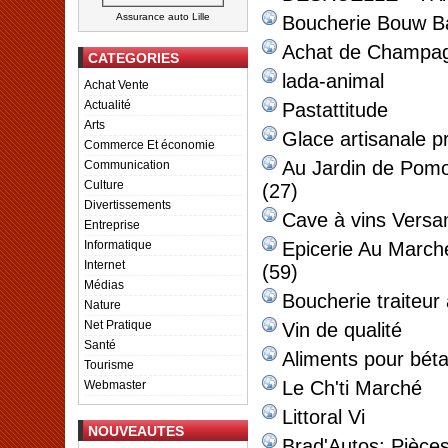
Assurance auto Lille
Boucherie Bouw B
Achat de Champag
CATEGORIES
lada-animal
Achat Vente
Actualité
Pastattitude
Arts
Glace artisanale 
Commerce Et économie
Au Jardin de Pomon
Communication
Culture
(27)
Divertissements
Cave à vins Versan
Entreprise
Informatique
Epicerie Au Marché
Internet
(59)
Médias
Boucherie traiteur
Nature
Net Pratique
Vin de qualité
Santé
Aliments pour béta
Tourisme
Le Ch'ti Marché
Webmaster
Littoral Vi
NOUVEAUTES
Brad'Autos: Pièce