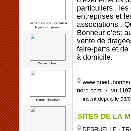
particuliers , les
entreprises et le
associations . 
Faces et Pierres: Décoration
façades en pierres
Bonheur c’est au
vente de dragée
faire-parts et d
à domicile.
Couvreur Nord
www.quedubonheu
• vu 1197
nord.com
inscrit depuis le 03/
Sunlight Electricity
SITES DE LA 
DESRUELLE - TR