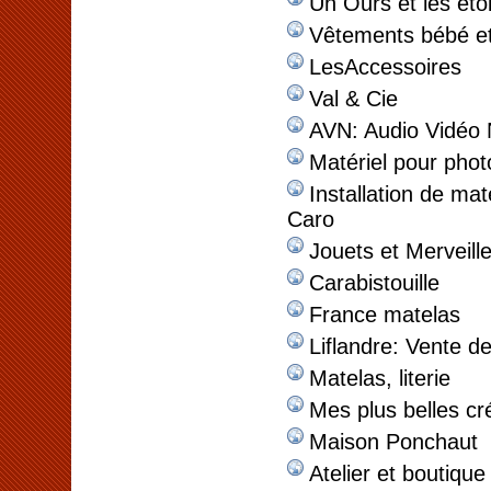
Un Ours et les étoi
Vêtements bébé et
LesAccessoires
Val & Cie
AVN: Audio Vidéo 
Matériel pour pho
Installation de mat
Caro
Jouets et Merveill
Carabistouille
France matelas
Liflandre: Vente d
Matelas, literie
Mes plus belles cr
Maison Ponchaut
Atelier et boutiqu