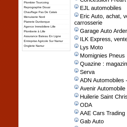
Plombier Tourcoing
EJL automobiles
Reprographie Douai
Chauffage Pas De Calais
Eric Auto, achat, 
Menuiserie Nord
carrosserie
Platrerie Dunkerque
Agence Immobiliere Lille
Garage Auto Arde
Plomberie à Lille
Assurance Bateau En Ligne
ILK Express, vente
Entreprise Agricole Sur Namur
Onglerie Namur
Lys Moto
Momignies Pneus
Quazine : magazin
Serva
ADN Automobiles -
Avenir Automobile
Huilerie Saint Chr
ODA
AAE Cars Trading
Gab Auto