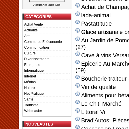
Assurance auto Lille
Achat de Champag
lada-animal
CATEGORIES
Pastattitude
Achat Vente
Actualité
Glace artisanale 
Arts
Au Jardin de Pomon
Commerce Et économie
(27)
Communication
Culture
Cave à vins Versan
Divertissements
Epicerie Au Marché
Entreprise
(59)
Informatique
Internet
Boucherie traiteur
Médias
Vin de qualité
Nature
Net Pratique
Aliments pour béta
Santé
Le Ch'ti Marché
Tourisme
Webmaster
Littoral Vi
Brad'Autos: Pièce
NOUVEAUTES
Concession Freart 