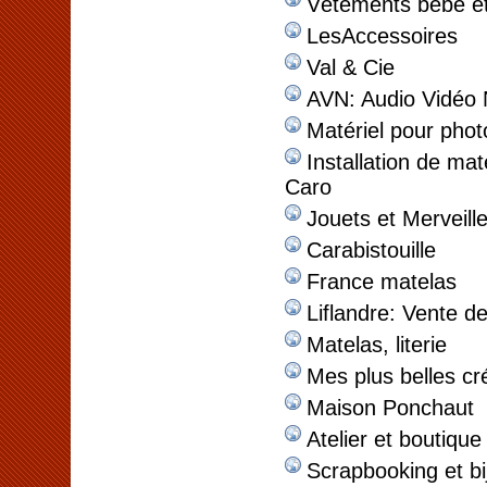
Vêtements bébé et
LesAccessoires
Val & Cie
AVN: Audio Vidéo 
Matériel pour pho
Installation de mat
Caro
Jouets et Merveill
Carabistouille
France matelas
Liflandre: Vente d
Matelas, literie
Mes plus belles cr
Maison Ponchaut
Atelier et boutiqu
Scrapbooking et bi