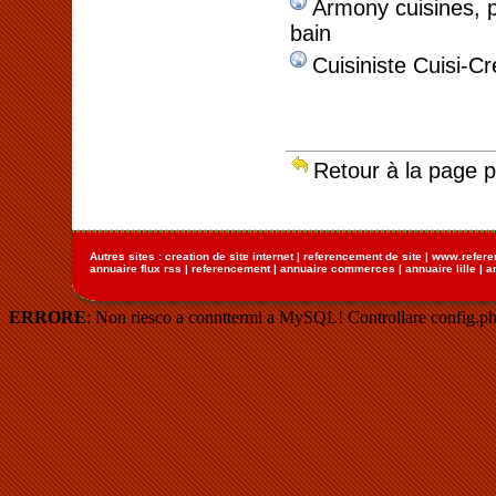
Armony cuisines, p
bain
Cuisiniste Cuisi-Cr
Retour à la page 
Autres sites :
creation de site internet
|
referencement de site
|
www.refere
annuaire flux rss
|
referencement
|
annuaire commerces
|
annuaire lille
|
a
ERRORE
: Non riesco a connttermi a MySQL! Controllare config.ph