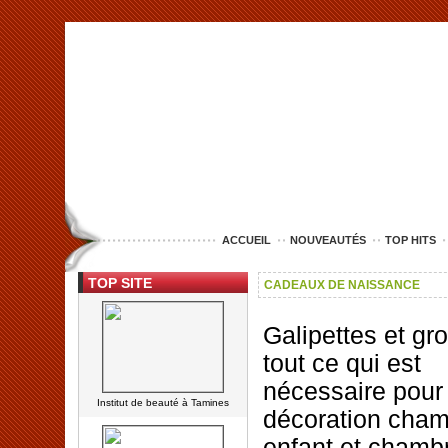
<img src="http://www.lille-entreprise.com/images/anim.jpg" alt="com
ACCUEIL
NOUVEAUTÉS
TOP HITS
TOP SITE
CADEAUX DE NAISSANCE
Galipettes et gro
tout ce qui est
nécessaire pour
Institut de beauté à Tamines
décoration cha
enfant et chamb