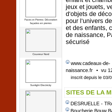
jeux et jouets, v
d'objets de déco
pour l'univers d
Faces et Pierres: Décoration
façades en pierres
et des enfants,
de naissance, P
sécurisé
Couvreur Nord
www.cadeaux-de-
• vu 1
naissance.fr
inscrit depuis le 03/
Sunlight Electricity
SITES DE LA 
DESRUELLE - TR
Boucherie Bouw B