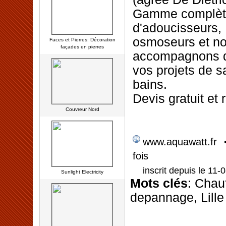
Gamme complèt
d'adoucisseurs,
osmoseurs et n
Faces et Pierres: Décoration
façades en pierres
accompagnons 
vos projets de s
bains.
Devis gratuit et 
Couvreur Nord
www.aquawatt.fr
fois
inscrit depuis le 11-
Sunlight Electricity
Mots clés
: Chauf
depannage, Lille