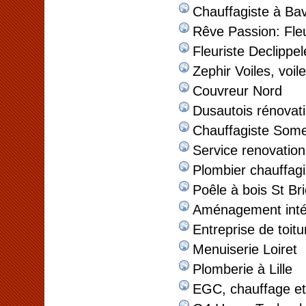
Chauffagiste à Ba
Rêve Passion: Fleu
Fleuriste Declippel
Zephir Voiles, voile
Couvreur Nord
Dusautois rénovat
Chauffagiste Som
Service renovatio
Plombier chauffag
Poêle à bois St Br
Aménagement intér
Entreprise de toitu
Menuiserie Loiret
Plomberie à Lille
EGC, chauffage et 