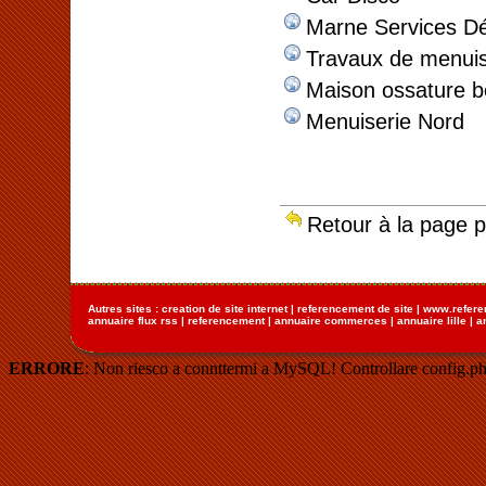
Marne Services D
Travaux de menuis
Maison ossature b
Menuiserie Nord
Retour à la page 
Autres sites :
creation de site internet
|
referencement de site
|
www.refere
annuaire flux rss
|
referencement
|
annuaire commerces
|
annuaire lille
|
a
ERRORE
: Non riesco a connttermi a MySQL! Controllare config.ph