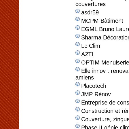
couvertures
asdr59
MCPM Bâtiment
EGML Bruno Lauren
Sharma Décoratio
Lc Clim
A2TI
OPTIM Menuiseri
Elle innov : renova
amiens
Placotech
JMP Rénov
Entreprise de cons
Construction et r
Couverture, zingue
Phase II génie cli