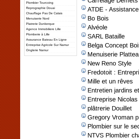
Carrelage Demets
Plombier Tourcoing
ATDE - Assistance
Reprographie Douai
Chauffage Pas De Calais
Bo Bois
Menuiserie Nord
Platrerie Dunkerque
Alvéole
Agence Immobiliere Lille
Plomberie à Lille
SARL Bataille
Assurance Bateau En Ligne
Belga Concept Boi
Entreprise Agricole Sur Namur
Onglerie Namur
Menuiserie Platte
New Reno Style
Fredotoit : Entrepri
Mille et un rêves
Entretien jardins e
Entreprise Nicola
plâtrerie Douillet
Gregory Vroman pl
Plombier sur le sec
NTVS Plombier cha