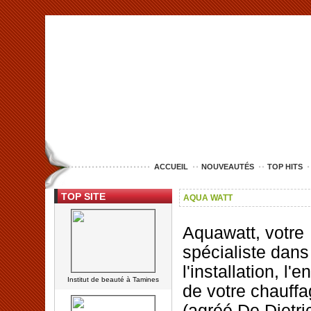
<img src="http://www.lille-entreprise.com/images/anim.jpg" alt="com
ACCUEIL
NOUVEAUTÉS
TOP HITS
TOP SITE
AQUA WATT
Aquawatt, votre
spécialiste dans
l'installation, l'e
Institut de beauté à Tamines
de votre chauff
(agréé De Dietri