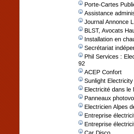
Porte-Cartes Public
Assistance administ
Journal Annonce Lé
BLST, Avocats Hau
Installation en ch
Secrétariat indépe
Phil Services : Ele
92
ACEP Confort
Sunlight Electricity
Electricité dans le
Panneaux photovol
Electricien Alpes 
Entreprise électric
Entreprise électric
Car Disco