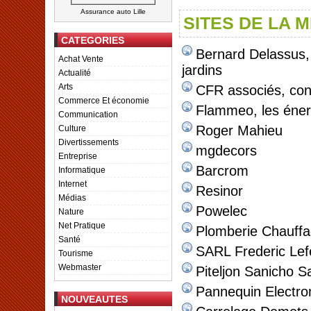
Assurance auto Lille
SITES DE LA 
CATEGORIES
Bernard Delassus
Achat Vente
jardins
Actualité
Arts
CFR associés, con
Commerce Et économie
Flammeo, les éner
Communication
Roger Mahieu
Culture
Divertissements
mgdecors
Entreprise
Barcrom
Informatique
Internet
Resinor
Médias
Powelec
Nature
Net Pratique
Plomberie Chauffa
Santé
SARL Frederic Lef
Tourisme
Webmaster
Piteljon Sanicho Sa
Pannequin Electr
NOUVEAUTES