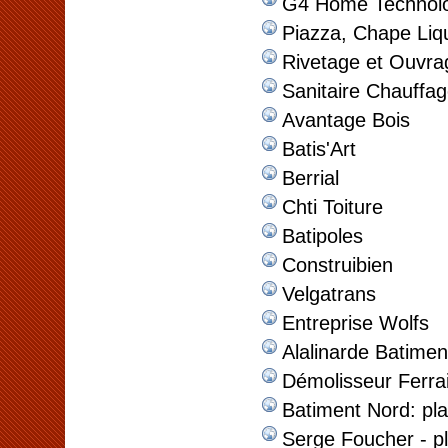
G4 Home Technol
Piazza, Chape Liq
Rivetage et Ouvrag
Sanitaire Chauffa
Avantage Bois
Batis'Art
Berrial
Chti Toiture
Batipoles
Construibien
Velgatrans
Entreprise Wolfs
Alalinarde Batimen
Démolisseur Ferrai
Batiment Nord: plat
Serge Foucher - pl