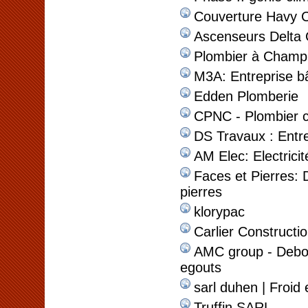
Couverture Havy 
Ascenseurs Delta 
Plombier à Champi
M3A: Entreprise b
Edden Plomberie
CPNC - Plombier c
DS Travaux : Entrep
AM Elec: Electrici
Faces et Pierres: 
pierres
klorypac
Carlier Constructio
AMC group - Debou
egouts
sarl duhen | Froid 
Truffin SARL