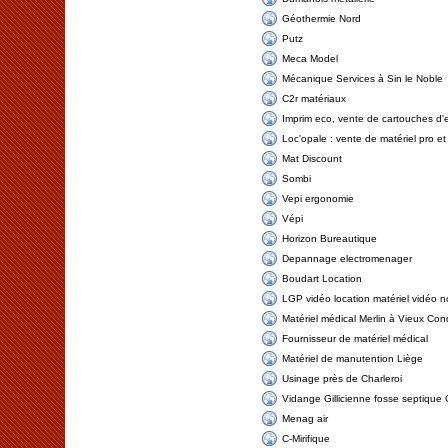
Géothermie Nord
Putz
Meca Model
Mécanique Services à Sin le Noble
C2r matériaux
Imprim eco, vente de cartouches d'
Loc'opale : vente de matériel pro et 
Mat Discount
Sombi
Vepi ergonomie
Vépi
Horizon Bureautique
Depannage electromenager
Boudart Location
LGP vidéo location matériel vidéo n
Matériel médical Merlin à Vieux Con
Fournisseur de matériel médical
Matériel de manutention Liège
Usinage près de Charleroi
Vidange Gillicienne fosse septique 
Menag air
C-Mirifique