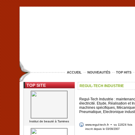
<img src="http://www.lille-entreprise.com/images/anim.jpg" alt="com
ACCUEIL
NOUVEAUTÉS
TOP HITS
TOP SITE
REGUL-TECH INDUSTRIE
Regul-Tech Industrie : maintenance
électricité. Etude, Réalisation et In
machines spécifiques, Mécanique,
Pneumatique, Electronique industr
Institut de beauté à Tamines
www.regul-tech.fr
• vu 11824 fois
inscrit depuis le 03/09/2007