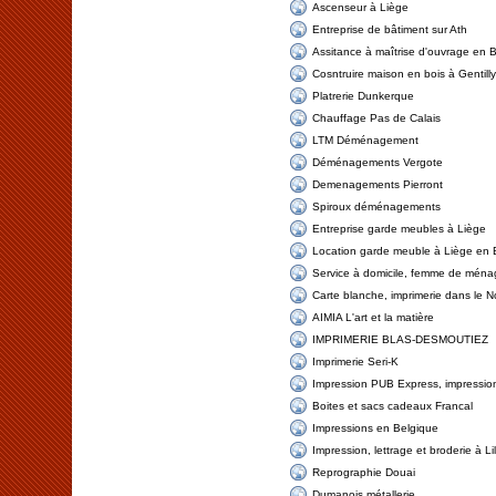
Ascenseur à Liège
Entreprise de bâtiment sur Ath
Assitance à maîtrise d'ouvrage en 
Cosntruire maison en bois à Gentilly
Platrerie Dunkerque
Chauffage Pas de Calais
LTM Déménagement
Déménagements Vergote
Demenagements Pierront
Spiroux déménagements
Entreprise garde meubles à Liège
Location garde meuble à Liège en 
Service à domicile, femme de ména
Carte blanche, imprimerie dans le N
AIMIA L'art et la matière
IMPRIMERIE BLAS-DESMOUTIEZ
Imprimerie Seri-K
Impression PUB Express, impressions
Boites et sacs cadeaux Francal
Impressions en Belgique
Impression, lettrage et broderie à Lil
Reprographie Douai
Dumanois métallerie