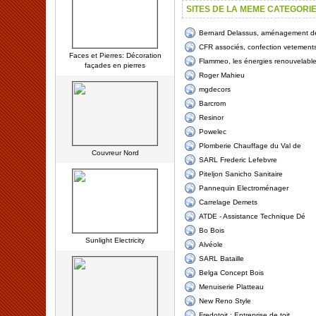
SITES DE LA MEME CATEGORI
Bernard Delassus, aménagement de 
CFR associés, confection vetement
Faces et Pierres: Décoration
Flammeo, les énergies renouvelabl
façades en pierres
Roger Mahieu
mgdecors
Barcrom
Resinor
Powelec
Plomberie Chauffage du Val de
Couvreur Nord
SARL Frederic Lefebvre
Piteljon Sanicho Sanitaire
Pannequin Electroménager
Carrelage Demets
ATDE - Assistance Technique Dé
Bo Bois
Sunlight Electricity
Alvéole
SARL Bataille
Belga Concept Bois
Menuiserie Platteau
New Reno Style
Fredotoit : Entreprise de toit