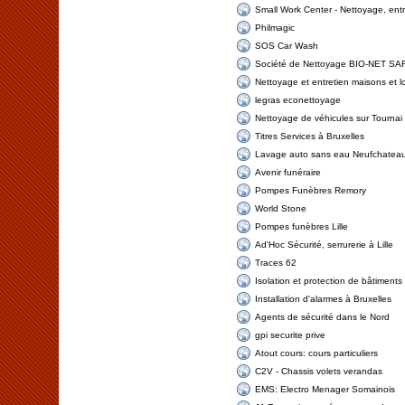
Small Work Center - Nettoyage, ent
Philmagic
SOS Car Wash
Société de Nettoyage BIO-NET SA
Nettoyage et entretien maisons et 
legras econettoyage
Nettoyage de véhicules sur Tournai
Titres Services à Bruxelles
Lavage auto sans eau Neufchatea
Avenir funéraire
Pompes Funèbres Remory
World Stone
Pompes funèbres Lille
Ad'Hoc Sécurité, serrurerie à Lille
Traces 62
Isolation et protection de bâtiments
Installation d'alarmes à Bruxelles
Agents de sécurité dans le Nord
gpi securite prive
Atout cours: cours particuliers
C2V - Chassis volets verandas
EMS: Electro Menager Somainois