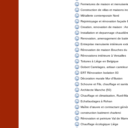
Fermetures de maison et menuiseri
Construction de villas et maisons ind
Métallerie contemporain Nord
Rejointoyage et rénovation façade 
Creation, renovation de maison : Ar
Installation et depannage chaudière
Renovation, amenagement de bati
Entreprise menuiserie intérieure ex
Rénovation de maison Bouches du
Rénovations intérieure à Versailles
Toitures à Liège en Belgique
Gobert Carrelages, artisan carreleu
ERT Rénovation Isolation 93
Décoration murale Mur d'Illusion
Schoune et Fils, chauffage et sanita
Architecte Manche (50)
Chauffage et climatisation, Rueil-M
Echafaudages à Rohan
Maître d'œuvre et contractant géné
construction batiment charleroi
Rénovation et peinture Val de Marn
Chauffage écologique Liège