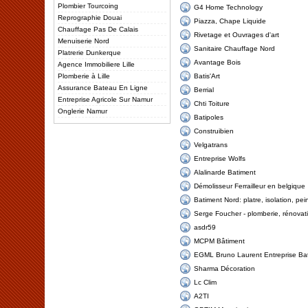
Plombier Tourcoing
G4 Home Technology
Reprographie Douai
Piazza, Chape Liquide
Chauffage Pas De Calais
Rivetage et Ouvrages d'art
Menuiserie Nord
Sanitaire Chauffage Nord
Platrerie Dunkerque
Avantage Bois
Agence Immobiliere Lille
Plomberie à Lille
Batis'Art
Assurance Bateau En Ligne
Berrial
Entreprise Agricole Sur Namur
Chti Toiture
Onglerie Namur
Batipoles
Construibien
Velgatrans
Entreprise Wolfs
Alalinarde Batiment
Démolisseur Ferrailleur en belgique
Batiment Nord: platre, isolation, pei
Serge Foucher - plomberie, rénovat
asdr59
MCPM Bâtiment
EGML Bruno Laurent Entreprise Ba
Sharma Décoration
Lc Clim
A2TI