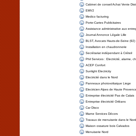
Cabinet de conseil Achat Vente Dist
EMV2
Medico facturing
Porte-Cartes Publicitaires
Assistance administrative aux entrep
Journal Annonce Légale Lille
BLST, Avocats Hauts-de-Seine (92)
Installation en chaudronnerie
Secrétariat indépendant à Créteil
Phil Services : Electricité, alarme, 
ACEP Confort
Sunlight Electricity
Electricité dans le Nord
Panneaux photovoltaique Liege
Electricien Alpes de Haute Provence
Entreprise électricité Pas de Calais
Entreprise électricité Orléans
Car Disco
Marne Services Décors
Travaux de menuiserie dans le Nor
Maison ossature bois Calvados
Menuiserie Nord