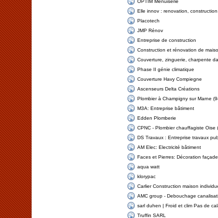
OPTIM Menuiserie
Elle innov : renovation, constructio
Placotech
JMP Rénov
Entreprise de construction
Construction et rénovation de mais
Couverture, zinguerie, charpente d
Phase II génie climatique
Couverture Havy Compiegne
Ascenseurs Delta Créations
Plombier à Champigny sur Marne (9
M3A: Entreprise bâtiment
Edden Plomberie
CPNC - Plombier chauffagiste Oise 
DS Travaux : Entreprise travaux publ
AM Elec: Electricité bâtiment
Faces et Pierres: Décoration façade
aqua watt
klorypac
Carlier Construction maison individu
AMC group - Debouchage canalisati
sarl duhen | Froid et clim Pas de cal
Truffin SARL