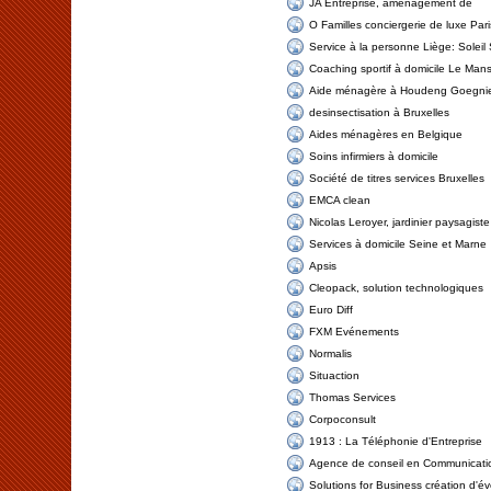
JA Entreprise, aménagement de
O Familles conciergerie de luxe Pari
Service à la personne Liège: Soleil
Coaching sportif à domicile Le Man
Aide ménagère à Houdeng Goegnie
desinsectisation à Bruxelles
Aides ménagères en Belgique
Soins infirmiers à domicile
Société de titres services Bruxelles
EMCA clean
Nicolas Leroyer, jardinier paysagiste
Services à domicile Seine et Marne
Apsis
Cleopack, solution technologiques
Euro Diff
FXM Evénements
Normalis
Situaction
Thomas Services
Corpoconsult
1913 : La Téléphonie d'Entreprise
Agence de conseil en Communicati
Solutions for Business création d'