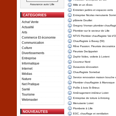
Assurance auto Lille
Mille et un rêves
Entretien jardins et espaces verts
CATEGORIES
Entreprise Nicolas menuiserie Som
plâtrerie Douillet
Achat Vente
Gregory Vroman plombier chauffagi
Actualité
Plombier sur le secteur de Lille
Arts
NTVS Plombier chauffagiste Val d'O
Commerce Et économie
Chauffagiste à Bavay (59)
Communication
Rêve Passion: Fleuriste decoratrice
Culture
Fleuriste Declippeleir
Divertissements
Zephir Voiles, voilerie à Lorient
Entreprise
Couvreur Nord
Informatique
Dusautois rénovation
Internet
Chauffagiste Somebat
Médias
Service renovation maison bouche 
Nature
Plombier chauffagiste à Manosque
Net Pratique
Poêle à bois St Brieuc
Santé
Aménagement intérieur Loiret
Tourisme
Entreprise de toiture à Antoing
Webmaster
Menuiserie Loiret
Plomberie à Lille
NOUVEAUTES
EGC, chauffage et ventilation