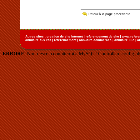
Retour à la page precedente
Autres sites :
creation de site internet
|
referencement de site
|
www.refere
annuaire flux rss
|
referencement
|
annuaire commerces
|
annuaire lille
|
a
ERRORE
: Non riesco a connttermi a MySQL! Controllare config.ph