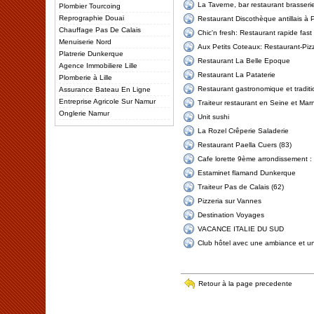
La Taverne, bar restaurant brasseri
Plombier Tourcoing
Reprographie Douai
Restaurant Discothèque antillais à P
Chauffage Pas De Calais
Chic'n fresh: Restaurant rapide fast
Menuiserie Nord
Aux Petits Coteaux: Restaurant-Piz
Platrerie Dunkerque
Restaurant La Belle Epoque
Agence Immobiliere Lille
Restaurant La Pataterie
Plomberie à Lille
Restaurant gastronomique et traditi
Assurance Bateau En Ligne
Entreprise Agricole Sur Namur
Traiteur restaurant en Seine et Mar
Onglerie Namur
Unit sushi
La Rozel Crêperie Saladerie
Restaurant Paella Cuers (83)
Cafe lorette 9ème arrondissement :
Estaminet flamand Dunkerque
Traiteur Pas de Calais (62)
Pizzeria sur Vannes
Destination Voyages
VACANCE ITALIE DU SUD
Club hôtel avec une ambiance et u
Retour à la page precedente