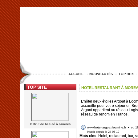
<img src="http://www.lille-entreprise.com/images/anim.jpg" alt="com
ACCUEIL
NOUVEAUTÉS
TOP HITS
TOP SITE
HOTEL RESTAURANT À MORE
L'hôtel deux étoiles Argoat à Loc
accueille pour votre séjour en Bre
Argoat appartient au réseau Logis
réseau de renom en France.
Institut de beauté à Tamines
www.hotel-argoat-locmine.fr
• vu 1
inscrit depuis le 24-05-10
Mots clés
: Hotel, restaurant, bar, 