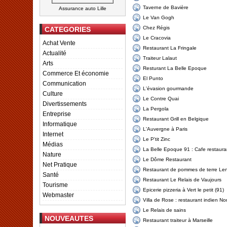
Taverne de Bavière
Assurance auto Lille
Le Van Gogh
Chez Régis
CATEGORIES
Le Cracovia
Achat Vente
Restaurant La Fringale
Actualité
Traiteur Lalaut
Arts
Resturant La Belle Epoque
Commerce Et économie
El Punto
Communication
L'évasion gourmande
Culture
Le Contre Quai
Divertissements
La Pergola
Entreprise
Restaurant Grill en Belgique
Informatique
L'Auvergne à Paris
Internet
Le P'tit Zinc
Médias
La Belle Epoque 91 : Cafe restaur
Nature
Le Dôme Restaurant
Net Pratique
Restaurant de pommes de terre Le
Santé
Restaurant Le Relais de Vaujours
Tourisme
Epicerie pizzeria à Vert le petit (91)
Webmaster
Villa de Rose : restaurant indien No
Le Relais de sains
NOUVEAUTES
Restaurant traiteur à Marseille