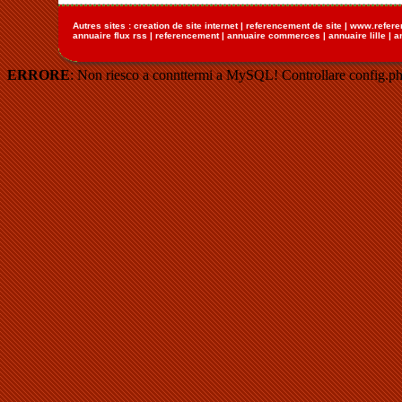
Autres sites :
creation de site internet
|
referencement de site
|
www.refere
annuaire flux rss
|
referencement
|
annuaire commerces
|
annuaire lille
|
a
ERRORE
: Non riesco a connttermi a MySQL! Controllare config.ph