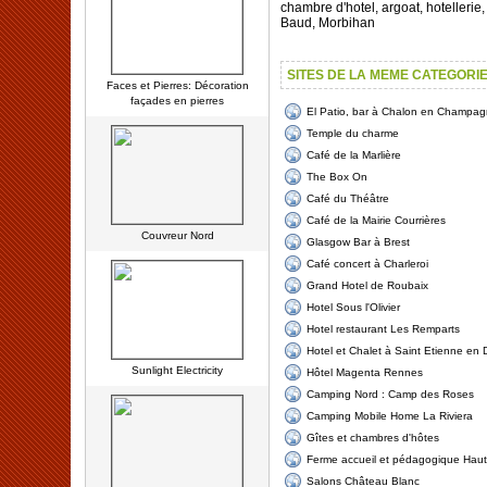
chambre d'hotel, argoat, hotellerie
Baud, Morbihan
SITES DE LA MEME CATEGORI
Faces et Pierres: Décoration
façades en pierres
El Patio, bar à Chalon en Champag
Temple du charme
Café de la Marlière
The Box On
Café du Théâtre
Café de la Mairie Courrières
Couvreur Nord
Glasgow Bar à Brest
Café concert à Charleroi
Grand Hotel de Roubaix
Hotel Sous l'Olivier
Hotel restaurant Les Remparts
Hotel et Chalet à Saint Etienne en 
Sunlight Electricity
Hôtel Magenta Rennes
Camping Nord : Camp des Roses
Camping Mobile Home La Riviera
Gîtes et chambres d'hôtes
Ferme accueil et pédagogique Haut
Salons Château Blanc