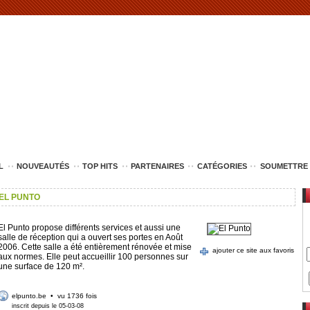
L
NOUVEAUTÉS
TOP HITS
PARTENAIRES
CATÉGORIES
SOUMETTRE 
EL PUNTO
El Punto propose différents services et aussi une
salle de réception qui a ouvert ses portes en Août
2006. Cette salle a été entièrement rénovée et mise
ajouter ce site aux favoris
aux normes. Elle peut accueillir 100 personnes sur
une surface de 120 m².
elpunto.be
• vu 1736 fois
inscrit depuis le 05-03-08