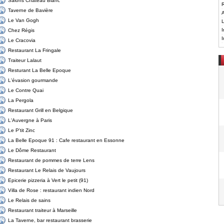
Salons Château Blanc
R
Taverne de Bavière
A
Le Van Gogh
L
I
Chez Régis
I
Le Cracovia
Restaurant La Fringale
Traiteur Lalaut
Resturant La Belle Epoque
L'évasion gourmande
Le Contre Quai
La Pergola
Restaurant Grill en Belgique
L'Auvergne à Paris
Le P'tit Zinc
La Belle Epoque 91 : Cafe restaurant en Essonne
Le Dôme Restaurant
Restaurant de pommes de terre Lens
Restaurant Le Relais de Vaujours
Epicerie pizzeria à Vert le petit (91)
Villa de Rose : restaurant indien Nord
Le Relais de sains
Restaurant traiteur à Marseille
La Taverne, bar restaurant brasserie