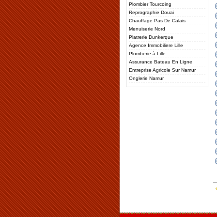
Plombier Tourcoing
Reprographie Douai
Chauffage Pas De Calais
Menuiserie Nord
Platrerie Dunkerque
Agence Immobiliere Lille
Plomberie à Lille
Assurance Bateau En Ligne
Entreprise Agricole Sur Namur
Onglerie Namur