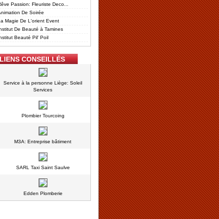
êve Passion: Fleuriste Deco...
nimation De Soirée
a Magie De L'orient Event
nstitut De Beauté à Tamines
nstitut Beauté Pil' Poil
LIENS CONSEILLÉS
Service à la personne Liège: Soleil
Services
Plombier Tourcoing
M3A: Entreprise bâtiment
SARL Taxi Saint Saulve
Edden Plomberie