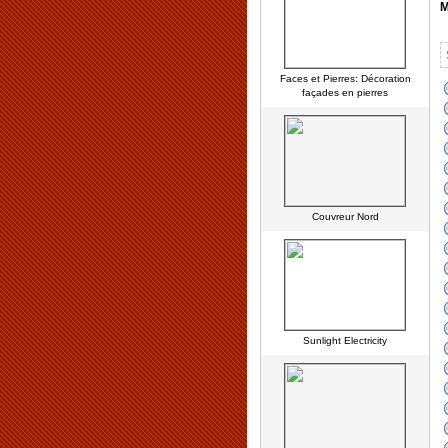
M
Faces et Pierres: Décoration
façades en pierres
Couvreur Nord
Sunlight Electricity