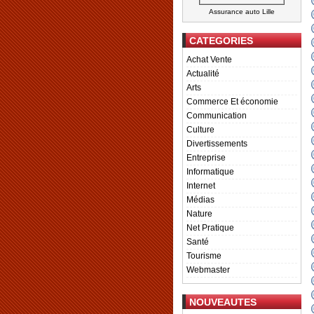
Assurance auto Lille
CATEGORIES
Achat Vente
Actualité
Arts
Commerce Et économie
Communication
Culture
Divertissements
Entreprise
Informatique
Internet
Médias
Nature
Net Pratique
Santé
Tourisme
Webmaster
NOUVEAUTES