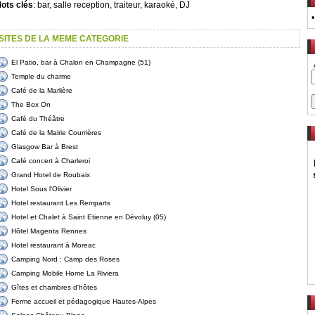
ots clés
: bar, salle reception, traiteur, karaoké, DJ
SITES DE LA MEME CATEGORIE
El Patio, bar à Chalon en Champagne (51)
Temple du charme
Café de la Marlière
The Box On
Café du Théâtre
Café de la Mairie Courrières
Glasgow Bar à Brest
Café concert à Charleroi
Grand Hotel de Roubaix
Hotel Sous l'Olivier
Hotel restaurant Les Remparts
Hotel et Chalet à Saint Etienne en Dévoluy (05)
Hôtel Magenta Rennes
Hotel restaurant à Moreac
Camping Nord : Camp des Roses
Camping Mobile Home La Riviera
Gîtes et chambres d'hôtes
Ferme accueil et pédagogique Hautes-Alpes