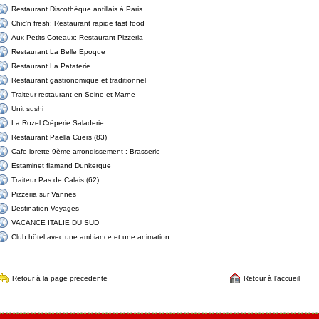
Restaurant Discothèque antillais à Paris
Chic'n fresh: Restaurant rapide fast food
Aux Petits Coteaux: Restaurant-Pizzeria
Restaurant La Belle Epoque
Restaurant La Pataterie
Restaurant gastronomique et traditionnel
Traiteur restaurant en Seine et Marne
Unit sushi
La Rozel Crêperie Saladerie
Restaurant Paella Cuers (83)
Cafe lorette 9ème arrondissement : Brasserie
Estaminet flamand Dunkerque
Traiteur Pas de Calais (62)
Pizzeria sur Vannes
Destination Voyages
VACANCE ITALIE DU SUD
Club hôtel avec une ambiance et une animation
Retour à la page precedente
Retour à l'accueil