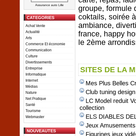
Assurance auto Lille
groupe, formule 
coktails, soirée 
CATEGORIES
ambiance, divert
Achat Vente
Actualité
france, happy ho
Arts
le 2ème arrondi
Commerce Et économie
Communication
Culture
Divertissements
SITES DE LA 
Entreprise
Informatique
Internet
Mes Plus Belles C
Médias
Club tuning design
Nature
Net Pratique
LC Model reduit Vo
Santé
collection
Tourisme
ELS DIABLES DE
Webmaster
Jeux Amusements 
NOUVEAUTES
Figurines jeux vid