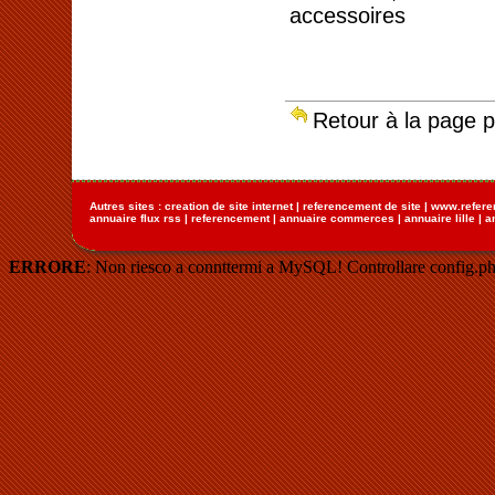
accessoires
Retour à la page 
Autres sites :
creation de site internet
|
referencement de site
|
www.refere
annuaire flux rss
|
referencement
|
annuaire commerces
|
annuaire lille
|
a
ERRORE
: Non riesco a connttermi a MySQL! Controllare config.ph