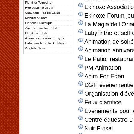
Plombier Tourcoing
Ekinoxe Associati
Reprographie Douai
Chauffage Pas De Calais
Ekinoxe Forum jeu
Menuiserie Nord
La Magie de l'Orie
Platrerie Dunkerque
Agence Immobiliere Lille
Labyrinthe et self c
Plomberie à Lille
Assurance Bateau En Ligne
Animation de soir
Entreprise Agricole Sur Namur
Onglerie Namur
Animation annivers
Le Patio, restaura
PM Animation
Anim For Eden
DGH événementie
Organisation d'év
Feux d'artifice
Événements pour e
Centre équestre 
Nuit Futsal