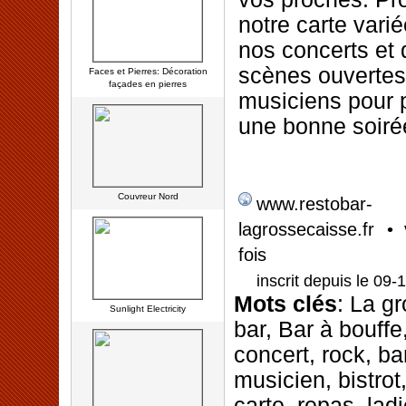
notre carte varié
nos concerts et
scènes ouvertes
Faces et Pierres: Décoration
façades en pierres
musiciens pour 
une bonne soiré
Couvreur Nord
www.restobar-
• 
lagrossecaisse.fr
fois
inscrit depuis le 09-
Mots clés
: La gr
Sunlight Electricity
bar, Bar à bouffe,
concert, rock, ba
musicien, bistrot,
carte, repas, lad