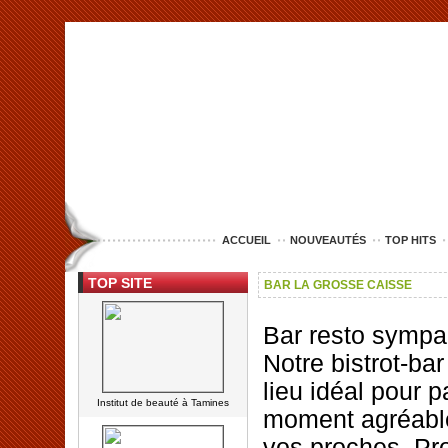
<img src="http://www.lille-entreprise.com/images/anim.jpg" alt="com
ACCUEIL
NOUVEAUTÉS
TOP HITS
TOP SITE
BAR LA GROSSE CAISSE
Bar resto sympa 
Notre bistrot-bar
lieu idéal pour 
Institut de beauté à Tamines
moment agréabl
vos proches. Pro