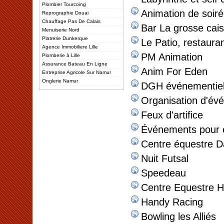
Plombier Tourcoing
Animation de soir
Reprographie Douai
Chauffage Pas De Calais
Bar La grosse cai
Menuiserie Nord
Platrerie Dunkerque
Le Patio, restaura
Agence Immobiliere Lille
PM Animation
Plomberie à Lille
Assurance Bateau En Ligne
Anim For Eden
Entreprise Agricole Sur Namur
Onglerie Namur
DGH événementie
Organisation d'év
Feux d'artifice
Événements pour e
Centre équestre 
Nuit Futsal
Speedeau
Centre Equestre H
Handy Racing
Bowling les Alliés