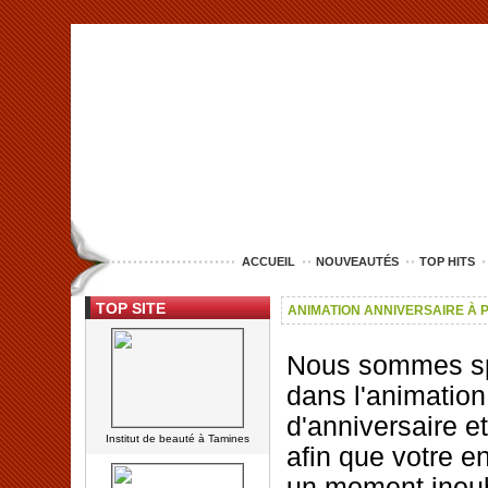
<img src="http://www.lille-entreprise.com/images/anim.jpg" alt="com
ACCUEIL
NOUVEAUTÉS
TOP HITS
TOP SITE
ANIMATION ANNIVERSAIRE À 
Nous sommes sp
dans l'animation
d'anniversaire e
Institut de beauté à Tamines
afin que votre e
un moment inoub