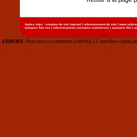
Autres sites :
creation de site internet
|
referencement de site
|
www.refere
annuaire flux rss
|
referencement
|
annuaire commerces
|
annuaire lille
|
a
ERRORE
: Non riesco a connttermi a MySQL! Controllare config.ph