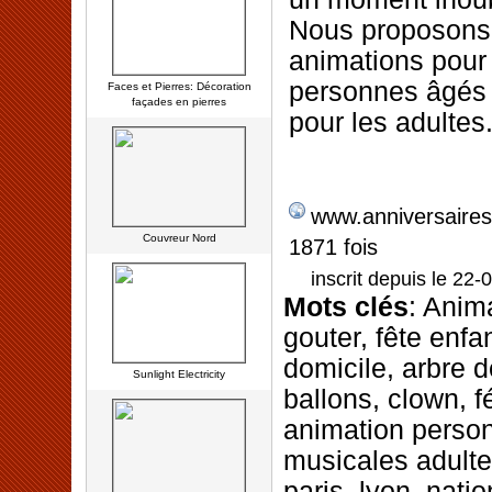
Nous proposons
animations pour
personnes âgés 
Faces et Pierres: Décoration
façades en pierres
pour les adultes
www.anniversaires
Couvreur Nord
1871 fois
inscrit depuis le 22-
Mots clés
: Anim
gouter, fête enfa
domicile, arbre d
Sunlight Electricity
ballons, clown, f
animation perso
musicales adultes
paris, lyon, natio