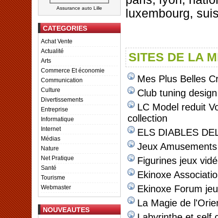
Assurance auto Lille
luxembourg, sui
CATEGORIES
Achat Vente
Actualité
SITES DE LA 
Arts
Commerce Et économie
Mes Plus Belles C
Communication
Culture
Club tuning design
Divertissements
LC Model reduit Vo
Entreprise
collection
Informatique
Internet
ELS DIABLES DE
Médias
Jeux Amusements 
Nature
Net Pratique
Figurines jeux vid
Santé
Ekinoxe Associati
Tourisme
Ekinoxe Forum jeu
Webmaster
La Magie de l'Orie
NOUVEAUTES
Labyrinthe et self c