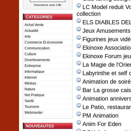
Assurance auto Lille
LC Model reduit Vo
collection
CATEGORIES
ELS DIABLES DE
Achat Vente
Jeux Amusements 
Actualité
Arts
Figurines jeux vid
Commerce Et économie
Ekinoxe Associati
Communication
Culture
Ekinoxe Forum jeu
Divertissements
La Magie de l'Orie
Entreprise
Informatique
Labyrinthe et self c
Internet
Animation de soir
Médias
Bar La grosse cai
Nature
Net Pratique
Animation annivers
Santé
Le Patio, restaura
Tourisme
Webmaster
PM Animation
Anim For Eden
NOUVEAUTES