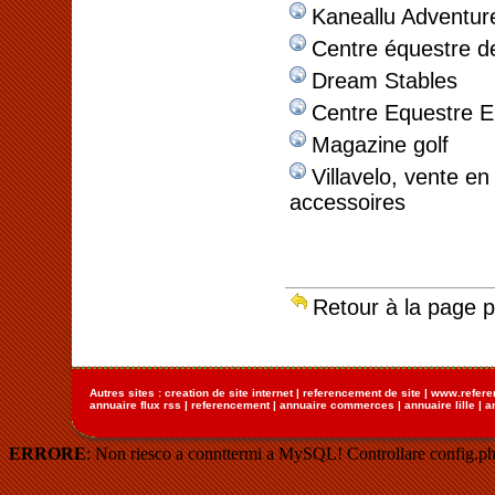
Kaneallu Adventur
Centre équestre d
Dream Stables
Centre Equestre E
Magazine golf
Villavelo, vente en
accessoires
Retour à la page 
Autres sites :
creation de site internet
|
referencement de site
|
www.refere
annuaire flux rss
|
referencement
|
annuaire commerces
|
annuaire lille
|
a
ERRORE
: Non riesco a connttermi a MySQL! Controllare config.ph