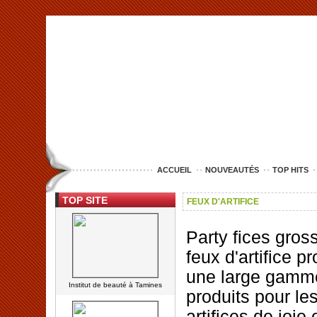
<img src="http://www.lille-entreprise.com/images/anim.jpg" alt="com
ACCUEIL
NOUVEAUTÉS
TOP HITS
TOP SITE
FEUX D'ARTIFICE
Party fices gros
feux d'artifice p
une large gamm
Institut de beauté à Tamines
produits pour le
artifices de joie