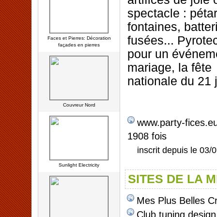
spectacle : péta
fontaines, batter
fusées... Pyrote
Faces et Pierres: Décoration
façades en pierres
pour un événeme
mariage, la fête
nationale du 21 ju
Couvreur Nord
www.party-fices.e
1908 fois
inscrit depuis le 03/
Sunlight Electricity
SITES DE LA 
Mes Plus Belles C
Club tuning design