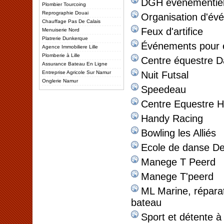
DGH événementie
Plombier Tourcoing
Reprographie Douai
Organisation d'év
Chauffage Pas De Calais
Feux d'artifice
Menuiserie Nord
Platrerie Dunkerque
Événements pour e
Agence Immobiliere Lille
Plomberie à Lille
Centre équestre 
Assurance Bateau En Ligne
Entreprise Agricole Sur Namur
Nuit Futsal
Onglerie Namur
Speedeau
Centre Equestre H
Handy Racing
Bowling les Alliés
Ecole de danse D
Manege T Peerd
Manege T'peerd
ML Marine, réparat
bateau
Sport et détente à