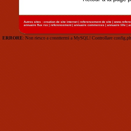
Autres sites :
creation de site internet
|
referencement de site
|
www.refere
annuaire flux rss
|
referencement
|
annuaire commerces
|
annuaire lille
|
a
ERRORE
: Non riesco a connttermi a MySQL! Controllare config.ph