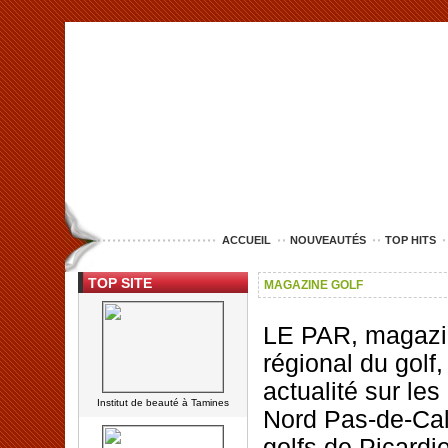
<img src="http://www.lille-entreprise.com/images/anim.jpg" alt="com
ACCUEIL
NOUVEAUTÉS
TOP HITS
TOP SITE
MAGAZINE GOLF
LE PAR, magaz
régional du golf,
actualité sur les
Institut de beauté à Tamines
Nord Pas-de-Cal
golfs de Picardie