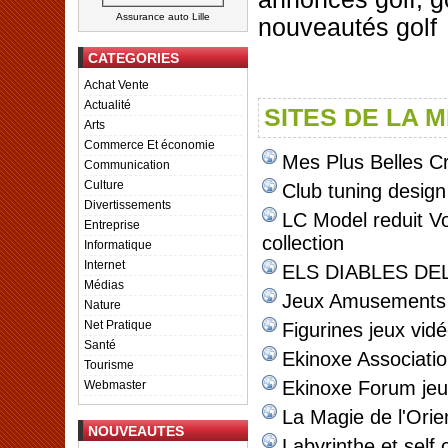
Assurance auto Lille
nouveautés golf
CATEGORIES
Achat Vente
Actualité
SITES DE LA 
Arts
Commerce Et économie
Mes Plus Belles C
Communication
Culture
Club tuning design
Divertissements
LC Model reduit Vo
Entreprise
collection
Informatique
Internet
ELS DIABLES DE
Médias
Jeux Amusements 
Nature
Net Pratique
Figurines jeux vid
Santé
Ekinoxe Associati
Tourisme
Ekinoxe Forum jeu
Webmaster
La Magie de l'Orie
NOUVEAUTES
Labyrinthe et self c