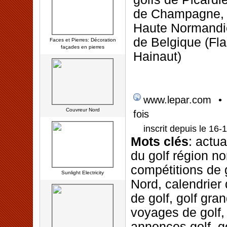
de Champagne, 
Haute Normandie
de Belgique (Fla
Faces et Pierres: Décoration
façades en pierres
Hainaut)
•
www.lepar.com
Couvreur Nord
fois
inscrit depuis le 16-
Mots clés
: actua
du golf région no
compétitions de g
Sunlight Electricity
Nord, calendrier
de golf, golf gran
voyages de golf, 
annonces golf, go