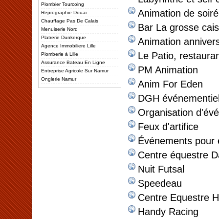
Plombier Tourcoing
Animation de soir
Reprographie Douai
Chauffage Pas De Calais
Bar La grosse cai
Menuiserie Nord
Platrerie Dunkerque
Animation annivers
Agence Immobiliere Lille
Le Patio, restaura
Plomberie à Lille
Assurance Bateau En Ligne
PM Animation
Entreprise Agricole Sur Namur
Onglerie Namur
Anim For Eden
DGH événementie
Organisation d'év
Feux d'artifice
Événements pour e
Centre équestre 
Nuit Futsal
Speedeau
Centre Equestre H
Handy Racing